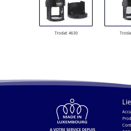
Trodat 4630
Troda
Li
Acc
u
Prod
Cont