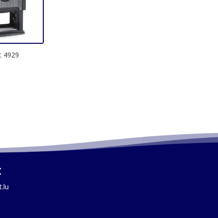
t 4929
:
.lu