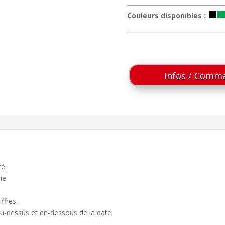
Couleurs disponibles :
Infos / Comm
é.
ie.
ffres.
u-dessus et en-dessous de la date.