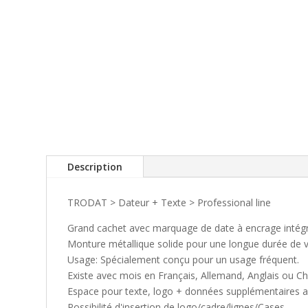
Description
TRODAT > Dateur + Texte > Professional line
Grand cachet avec marquage de date à encrage intégr
Monture métallique solide pour une longue durée de v
Usage: Spécialement conçu pour un usage fréquent.
Existe avec mois en Français, Allemand, Anglais ou Chi
Espace pour texte, logo + données supplémentaires a
Possibilité d'insertion de logo/cadre/lignes/Cases.