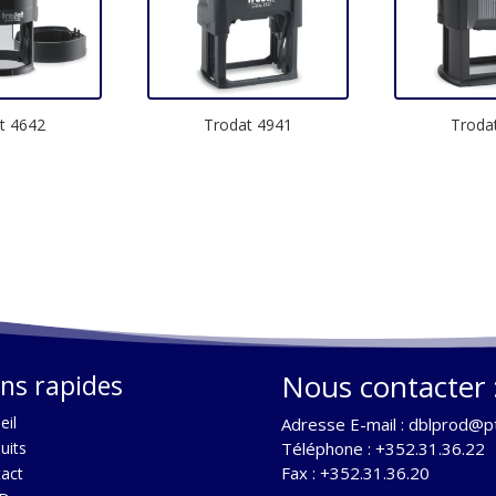
t 4642
Trodat 4941
Troda
Nous contacter 
ens rapides
eil
Adresse E-mail :
dblprod@pt
uits
Téléphone : +352.31.36.22
Fax : +352.31.36.20
act