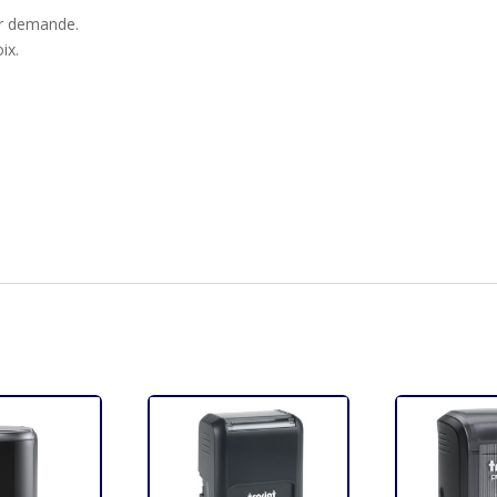
ur demande.
ix.