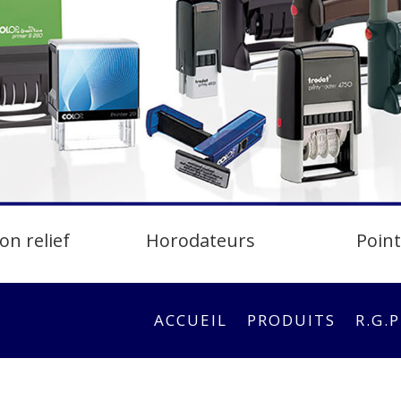
on relief
Horodateurs
Poin
ACCUEIL
PRODUITS
R.G.P