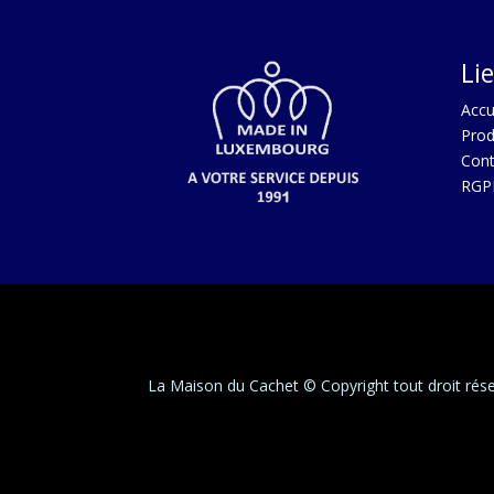
Li
Acc
u
Prod
Cont
RGP
La Maison du Cachet © Copyright tout droit rés