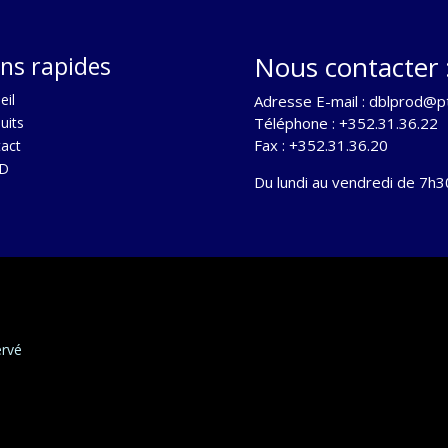
Nous contacter 
ens rapides
eil
Adresse E-mail :
dblprod@pt
uits
Téléphone : +352.31.36.22
Fax : +352.31.36.20
act
D
Du lundi au vendredi de 7h3
ervé