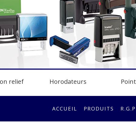
on relief
Horodateurs
Poin
ACCUEIL
PRODUITS
R.G.P